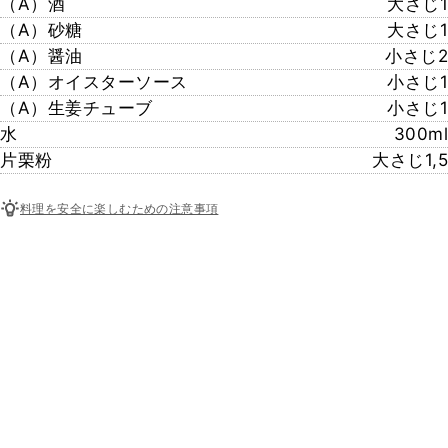
（A）酒
大さじ1
（A）砂糖
大さじ1
（A）醤油
小さじ2
（A）オイスターソース
小さじ1
（A）生姜チューブ
小さじ1
水
300ml
片栗粉
大さじ1,5
料理を安全に楽しむための注意事項