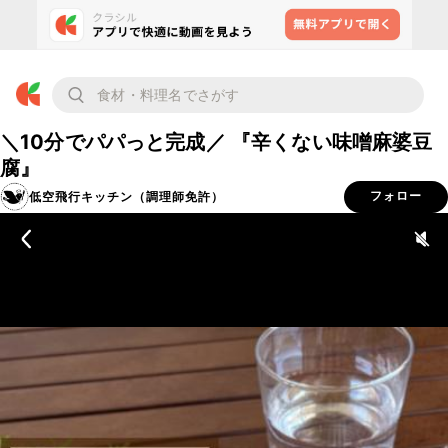
＼10分でパパっと完成／ 『辛くない味噌麻婆豆
腐』
低空飛行キッチン（調理師免許）
フォロー