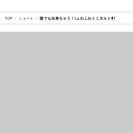
TOP
ショート
誰でも出来ちゃう！\ふわふわミニタルト❣️/