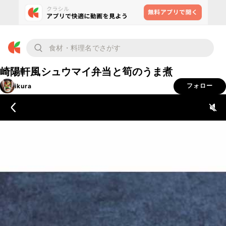
崎陽軒風シュウマイ弁当と筍のうま煮
ikura
フォロー