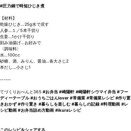
#圧力鍋で時短ひじき煮
【材料】
乾燥ひじき…25g水で戻す
人参…１／5本千切り
生姜…1かけ千切り
刻み油揚げ…お好みで
〈調味料〉
水…100cc
砂糖、酒、みりん、醤油…各大さじ2
本だし…小さじ1
------
てづくりおべんと365
#お弁当
#崎陽軒
#崎陽軒シウマイ弁当
#フー
ディーテーブル
#おうちごはんlover
#常備菜
#常備菜レシピ
#作り置
きおかず
#作り置き
#暮らしを楽しむ
#暮らしの記録
#料理動画
#レ
シピ動画
#お弁当詰め方動画
#ikuraレシピ
このレシピをシェアする