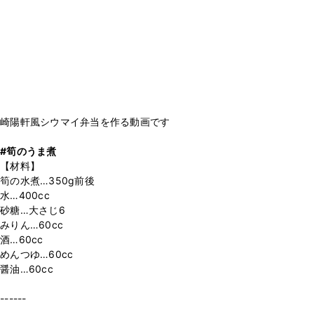
崎陽軒風シウマイ弁当を作る動画です
#筍のうま煮
【材料】
筍の水煮…350g前後
水…400cc
砂糖…大さじ6
みりん…60cc
酒…60cc
めんつゆ…60cc
醤油…60cc
------