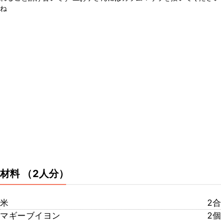
ね
材料
（2人分）
米
2合
マギーブイヨン
2個