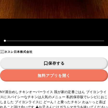
PR
ネスレ日本株式会社
保存する
無料アプリを開く
NY屋台めしチキンオーバーライス 我が家の定番ごはん ブイヨンライ
スにスパイシーなチキンは人気のメニュー 私的保存版でレシピにおこ
しました ブイヨンライスに どーん！と乗ったチキン わぁ✨っと喜ば
れること請け合いです ⚠️お子さんにはガラムマサラを抜いてください