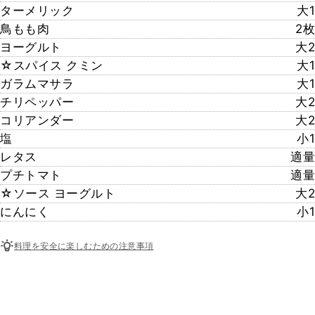
ターメリック
大1
鳥もも肉
2枚
ヨーグルト
大2
☆スパイス クミン
大1
ガラムマサラ
大1
チリペッパー
大2
コリアンダー
大2
塩
小1
レタス
適量
プチトマト
適量
☆ソース ヨーグルト
大2
にんにく
小1
料理を安全に楽しむための注意事項