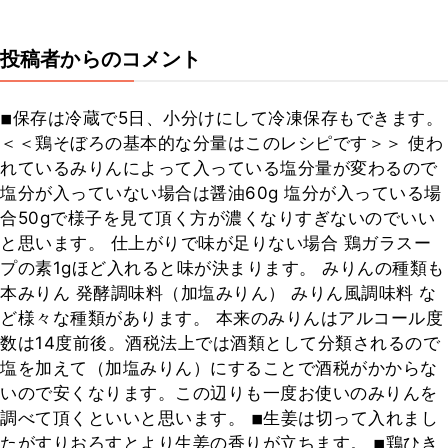
投稿者からのコメント
◾︎保存は冷蔵で5日、小分けにして冷凍保存もできます。
＜＜鶏そぼろの基本的な分量はこのレシピです＞＞ 使わ
れているみりんによって入っている塩分量が変わるので
塩分が入っていない場合は醤油60g 塩分が入っている場
合50gで様子を見て頂く方が濃くなりすぎないのでいい
と思います。 仕上がりで味が足りない場合 鶏ガラスー
プの素1gほど入れると味が決まります。 みりんの種類も
本みりん 発酵調味料（加塩みりん） みりん風調味料 な
ど様々な種類があります。 本来のみりんはアルコール度
数は14度前後。酒税法上では酒類として分類されるので
塩を加えて（加塩みりん）にすることで酒税がかからな
いので安くなります。この辺りも一度お使いのみりんを
調べて頂くといいと思います。 ◾︎生姜は切って入れまし
たがすりおろすとより生姜の香りが立ちます。 ◾︎鶏ひき