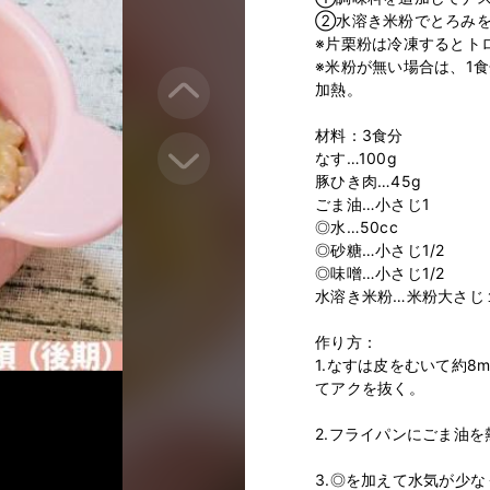
②水溶き米粉でとろみを
※片栗粉は冷凍するとトロ
※米粉が無い場合は、1
加熱。

材料：3食分

なす…100g

豚ひき肉…45g

ごま油…小さじ1

◎水…50cc

◎砂糖…小さじ1/2

◎味噌…小さじ1/2

水溶き米粉…米粉大さじ
作り方：

1.なすは皮をむいて約
てアクを抜く。

2.フライパンにごま油を
3.◎を加えて水気が少な