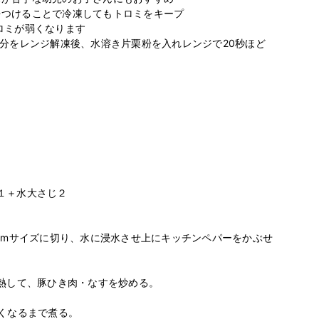
つけることで冷凍してもトロミをキープ

ミが弱くなります

食分をレンジ解凍後、水溶き片栗粉を入れレンジで20秒ほど
１＋水大さじ２　

8mmサイズに切り、水に浸水させ上にキッチンペパーをかぶせ
熱して、豚ひき肉・なすを炒める。

くなるまで煮る。
