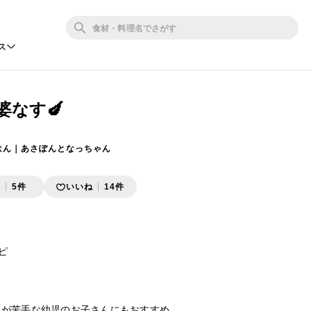
ス
婆なす🍆
はん｜あさぽんとなっちゃん
存
5件
いいね
14件
 

が苦手な幼児のお子さんにもおすすめ
