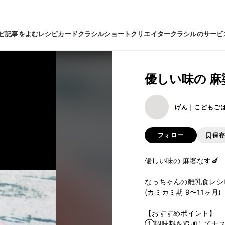
ピ
記事をよむ
レシピカード
クラシルショート
クリエイター
クラシルのサービ
優しい味の 麻
げん｜こどもご
フォロー
保
優しい味の 麻婆なす🍆

なっちゃんの離乳食レシピ
(カミカミ期 9〜11ヶ月)

【おすすめポイント】

①調味料を追加してナス