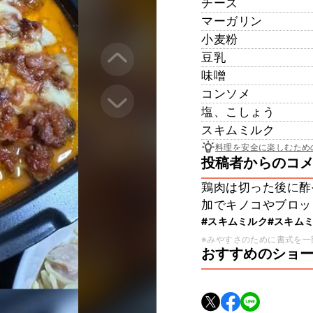
チーズ
マーガリン
小麦粉
豆乳
味噌
コンソメ
塩、こしょう
スキムミルク
料理を安全に楽しむため
投稿者からのコ
鶏肉は切った後に酢
加でキノコやブロッ
#スキムミルク
#スキム
※みやすさのために書式を一
おすすめのショ