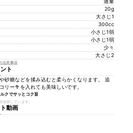
適量
20g
大さじ1
300cc
小さじ1弱
小さじ1弱
少々
大さじ2
の注意事項
メント
や砂糖などを揉み込むと柔らかくなります。 追
コリー🥦︎を入れても美味しいです。
ミルクでサッとコク旨
部改変しています。
ート動画