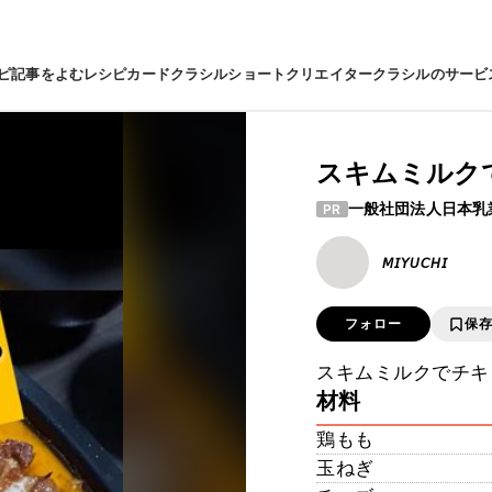
ピ
記事をよむ
レシピカード
クラシルショート
クリエイター
クラシルのサービ
スキムミルク
一般社団法人日本乳
PR
𝘔𝘐𝘠𝘜𝘊𝘏𝘐
フォロー
保
スキムミルクでチキ
材料
鶏もも
玉ねぎ