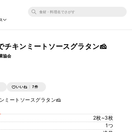
ス
でチキンミートソースグラタン🧀
業協会
存
いいね
7件
ンミートソースグラタン🧀
2枚~3枚
1つ