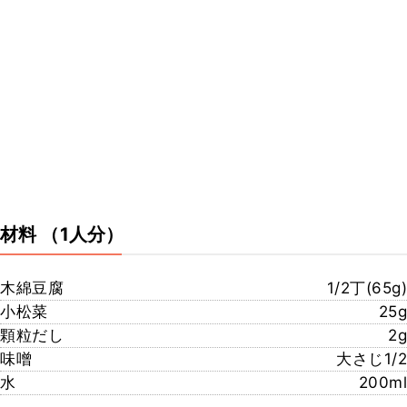
材料
（1人分）
木綿豆腐
1/2丁(65g)
小松菜
25g
顆粒だし
2g
味噌
大さじ1/2
水
200ml