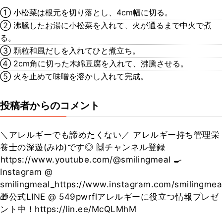
① 小松菜は根元を切り落とし、4cm幅に切る。
② 沸騰したお湯に小松菜を入れて、火が通るまで中火で煮
る。
③ 顆粒和風だしを入れてひと煮立ち。
④ 2cm角に切った木綿豆腐を入れて、沸騰させる。
⑤ 火を止めて味噌を溶かし入れて完成。
投稿者からのコメント
＼アレルギーでも諦めたくない／ アレルギー持ち管理栄
養士の深遊(みゆ)です◎ 🙌チャンネル登録 ​
⁠https://www.youtube.com/@smilingmeal 🍳
Instagram @
smilingmeal_https://www.instagram.com/smilingmea
🎁公式LINE @ 549pwrflアレルギーに役立つ情報プレゼ
ント中！https://lin.ee/McQLMhM