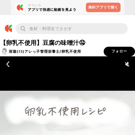
【卵乳不使用】豆腐の味噌汁🤤
深遊(ﾐﾕ)アレっ子管理栄養士/卵乳不使用
フォロー