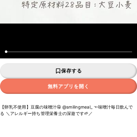
保存する
無料アプリを開く
【卵乳不使用】豆腐の味噌汁🤤 @smilingmeal_ ☜味噌汁毎日飲んで
る ＼アレルギー持ち管理栄養士の深遊です🌱／