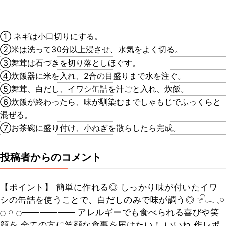
① ネギは小口切りにする。
②米は洗って30分以上浸させ、水気をよく切る。
③舞茸は石づきを切り落としほぐす。
④炊飯器に米を入れ、2合の目盛りまで水を注ぐ。
⑤舞茸、白だし、イワシ缶詰を汁ごと入れ、炊飯。
⑥炊飯が終わったら、味が馴染むまでしゃもじでふっくらと
混ぜる。
⑦お茶碗に盛り付け、小ねぎを散らしたら完成。
投稿者からのコメント
【ポイント】 簡単に作れる◎ しっかり味が付いたイワ
シの缶詰を使うことで、白だしのみで味が調う◎ 𓍯𓂃𓈒𓏸
𓐍 𓏸 𓐍—————— アレルギーでも食べられる喜びや笑
顔を 全ての方に笑顔な食事を届けたい！ いいね 作レポ