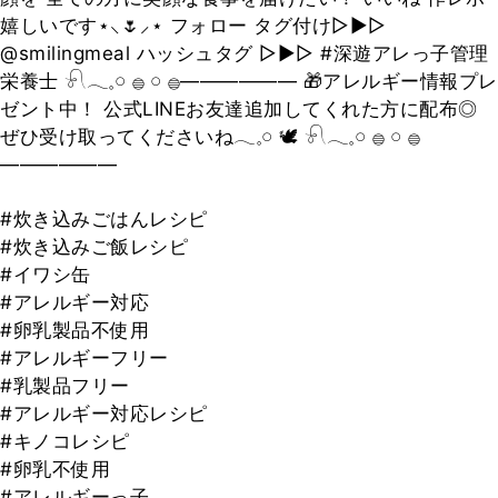
嬉しいです⋆⸜🌷⸝‍⋆ フォロー タグ付け▷▶▷
@smilingmeal ハッシュタグ ▷▶▷ #深遊アレっ子管理
栄養士 𓍯𓂃𓈒𓏸 𓐍 𓏸 𓐍—————— 🎁アレルギー情報プレ
ゼント中！ 公式LINEお友達追加してくれた方に配布◎
ぜひ受け取ってくださいね𓂃𓈒𓏸︎︎︎︎ 🕊 𓍯𓂃𓈒𓏸 𓐍 𓏸 𓐍
——————
#炊き込みごはんレシピ
#炊き込みご飯レシピ
#イワシ缶
#アレルギー対応
#卵乳製品不使用
#アレルギーフリー
#乳製品フリー
#アレルギー対応レシピ
#キノコレシピ
#卵乳不使用
#アレルギーっ子