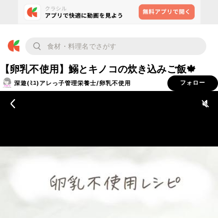
【卵乳不使用】鰯とキノコの炊き込みご飯🍁
深遊(ﾐﾕ)アレっ子管理栄養士/卵乳不使用
フォロー