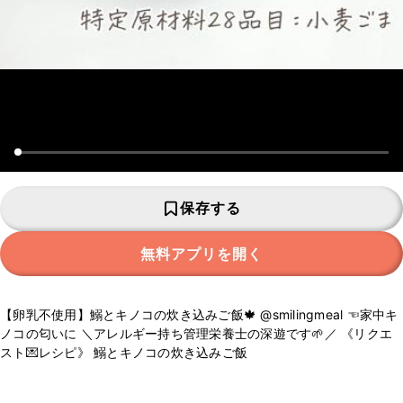
保存する
無料アプリを開く
【卵乳不使用】鰯とキノコの炊き込みご飯🍁 @smilingmeal ☜家中キ
ノコの匂いに ＼アレルギー持ち管理栄養士の深遊です🌱／ 《リクエ
スト💌レシピ》 鰯とキノコの炊き込みご飯