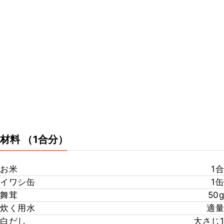
材料
（1合分）
お米
1合
イワシ缶
1缶
舞茸
50g
炊く用水
適量
白だし
大さじ1