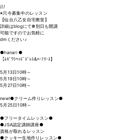
///
※只今募集中のレッスン
【仙台八乙女自宅教室】
詳細はblogにて❁別日も開講
可能ですのでお気軽に
dmください♪
●hanari ●
【ﾑｷﾞﾜﾗﾍｯﾄﾞﾄﾞﾚｽ&ﾊｰﾌﾘｰｽ】
5月13日10時～
5月19日10時～
5月27日10時～
new!●クリーム作りレッスン●
5月25日10時～
●フリータイムレッスン●
●JSA認定講師講座●
資格が取れるレッスン
●クッキー生地作りレッスン●