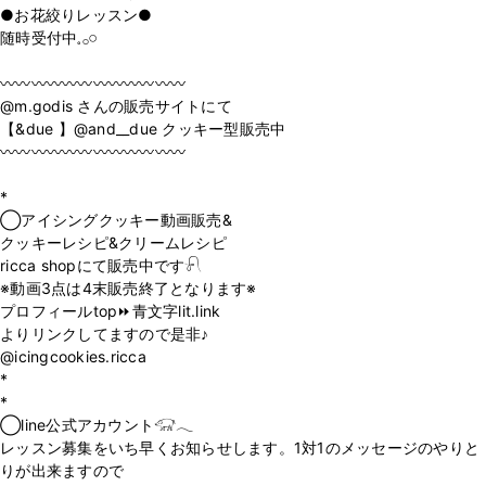
●お花絞りレッスン●
随時受付中𓈒𓂂𓏸
〰️〰️〰️〰️〰️〰️〰️〰️〰️〰️〰️〰️
@m.godis さんの販売サイトにて
【&due 】@and__due クッキー型販売中
〰️〰️〰️〰️〰️〰️〰️〰️〰️〰️〰️〰️
*
◯アイシングクッキー動画販売&
クッキーレシピ&クリームレシピ
ricca shopにて販売中です𓍯
※動画3点は4末販売終了となります※
プロフィールtop⏩青文字lit.link
よりリンクしてますので是非♪
@icingcookies.ricca
*
*
◯line公式アカウント𓃟𓂃
レッスン募集をいち早くお知らせします。1対1のメッセージのやりと
りが出来ますので