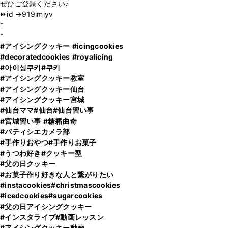
ぜひご登録ください♪
⏩id →919imiyv
*
#アイシングクッキー
#icingcookies
#decoratedcookies
#royalicing
#아이싱쿠키
#쿠키
#アイシングクッキー教室
#アイシングクッキー仙台
#アイシングクッキー宮城
#仙台ママ
#仙台
#仙台習い事
#宮城習い事
#糖霜曲奇
#パティシエカメラ部
#手作りおやつ
#手作りお菓子
#うつわ好き
#クッキー型
#父の日クッキー
#お菓子作り好きな人と繋がりたい
#instacookies
#christmascookies
#icedcookies
#sugarcookies
#父の日アイシングクッキー
#インスタライブ
#動画レッスン
#アイシングクッキー動画