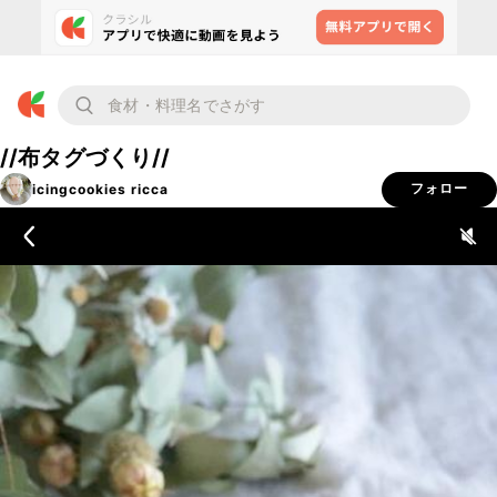
//布タグづくり//
icingcookies ricca
フォロー