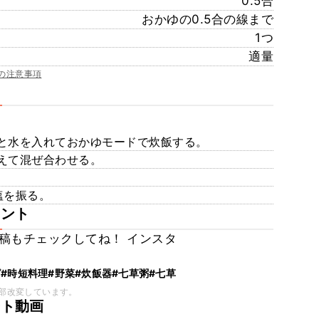
0.5合
おかゆの0.5合の線まで
1つ
適量
の注意事項
と水を入れておかゆモードで炊飯する。
えて混ぜ合わせる。
。
塩を振る。
メント
稿もチェックしてね！ インスタ
ピ
#時短料理
#野菜
#炊飯器
#七草粥
#七草
部改変しています。
ート動画