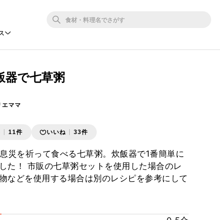
ス
飯器で七草粥
リエママ
存
11件
いいね
33件
病息災を祈って食べる七草粥。炊飯器で1番簡単に
した！ 市販の七草粥セットを使用した場合のレ
物などを使用する場合は別のレシピを参考にして