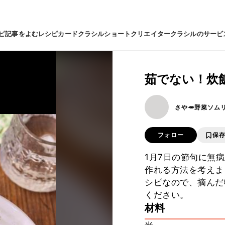
ピ
記事をよむ
レシピカード
クラシルショート
クリエイター
クラシルのサービ
茹でない！炊
さや🥕野菜ソム
フォロー
保
1月7日の節句に無
作れる方法を考えま
シピなので、摘んだ
ください。
材料