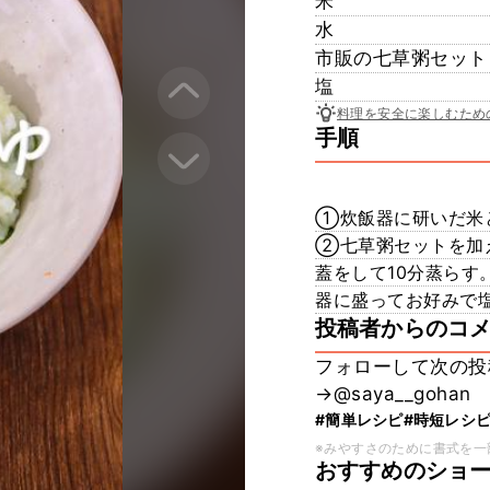
米
水
市販の七草粥セット
塩
料理を安全に楽しむため
手順
①炊飯器に研いだ米
②七草粥セットを加
蓋をして10分蒸らす
器に盛ってお好みで
投稿者からのコ
フォローして次の投
→@saya__gohan
#簡単レシピ
#時短レシ
※みやすさのために書式を一
おすすめのショ