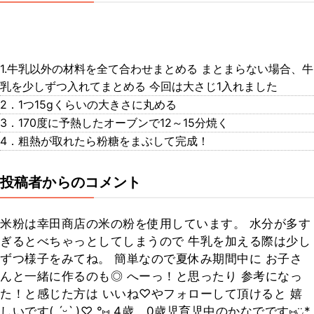
1.牛乳以外の材料を全て合わせまとめる まとまらない場合、牛
乳を少しずつ入れてまとめる 今回は大さじ1入れました
2．1つ15gくらいの大きさに丸める
3．170度に予熱したオーブンで12～15分焼く
4．粗熱が取れたら粉糖をまぶして完成！
投稿者からのコメント
米粉は幸田商店の米の粉を使用しています。 水分が多す
ぎるとべちゃっとしてしまうので 牛乳を加える際は少し
ずつ様子をみてね。 簡単なので夏休み期間中に お子さ
んと一緒に作るのも◎ へーっ！と思ったり 参考になっ
た！と感じた方は いいね♡やフォローして頂けると 嬉
しいです( ˊᵕˋ )♡.°⑅ 4歳、0歳児育児中のかなでです⑅◡̈*