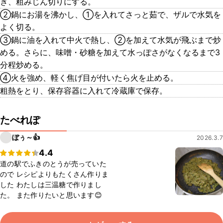
き、粗みじん切りにする。
②鍋にお湯を沸かし、①を入れてさっと茹で、ザルで水気を
よく切る。
③鍋に油を入れて中火で熱し、②を加えて水気が飛ぶまで炒
める。さらに、味噌・砂糖を加えて水っぽさがなくなるまで3
分程炒める。
④火を強め、軽く焦げ目が付いたら火を止める。
粗熱をとり、保存容器に入れて冷蔵庫で保存。
たべれぽ
ぼぅ～👍
2026.3.7
4.4
道の駅でふきのとうが売っていた
ので レシピよりもたくさん作りま
した わたしは三温糖で作りまし
た。 また作りたいと思います😊