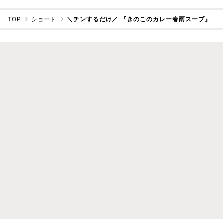
TOP
ショート
＼チンするだけ／ 『きのこのカレー春雨スープ』