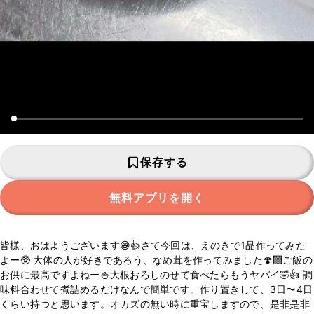
保存する
無料アプリを開く
皆様、おはようございます😁👍さて今回は、えのきで1品作ってみた
よー🥸 大体の人が好きであろう、なめ茸を作ってみました🍄‍🟫ご飯の
お供に最高ですよねー🍚大根おろしのせて食べたらもうヤバイ🤣👍 調
味料合わせて煮詰めるだけなんで簡単です。作り置きして、3日〜4日
くらい持つと思います。オカズの無い時に重宝しますので、是非是非