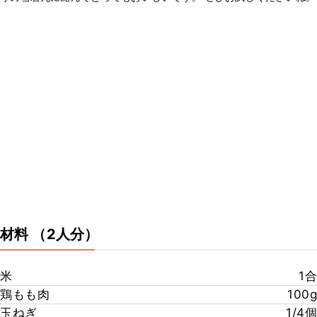
材料
（2人分）
米
1合
鶏もも肉
100g
玉ねぎ
1/4個