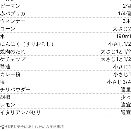
ピーマン
2個
赤パプリカ
1/4個
ウィンナー
3本
コーン
大さじ2
水
190ml
にんにく（すりおろし）
小さじ1/2
焼肉のたれ
大さじ1と1/2
ケチャップ
大さじ1と1/2
醤油
小さじ1
カレー粉
小さじ1
塩
小さじ3/4
チリパウダー
適量
胡椒
少々
レモン
適宜
イタリアンパセリ
適宜
料理を安全に楽しむための注意事項