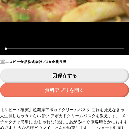
PR
エスビー食品株式会社／JA全農長野
保存する
無料アプリを開く
【リピート確実】超濃厚アボカドクリームパスタ これを覚えなきゃ
人生損しちゃうぐらい旨い アボカドクリームパスタを教えます。 メ
チャクチャ簡単に おしゃれな1品にしあがるので 来客時とかにおすす
めです！ うなるほどウマイことをお約束します。 「ショート動画じ