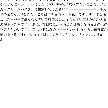
ゃ分かりにくい！」ってかたはYouTubeで「なべのだいどころ。アボ
カドクリームパスタ」で検索してください☺️ -—————— △アボカ
ドの選びかた 1番のたべごろは「チョコレート色」です。すぐ作る場
合はスーパーで黒くなっていて指でおしたらほどよい柔らかさがある
のが食べごろです。 逆に、数日後にたべる場合は黒くなるまえのもの
を選ぶといいです。 アボカドは森のバターといわれるぐらい栄養素が
高い食べ物ですので、ぜひ挑戦してみてください。きっとハマります
よ！