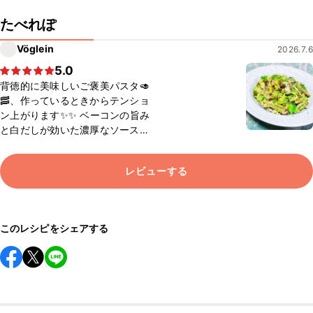
たべれぽ
Vöglein
2026.7.6
5.0
背徳的に美味しいご褒美パスタ🥑
🥓、作っているときからテンショ
ン上がります✨✨ ベーコンの旨み
と白だしが効いた濃厚なソースが
堪りませんね。半熟卵を乗せたら
さらに背徳感が増しそう… ※ 無塩
レビューする
せきベーコンなので色味はいまい
ちですが、絶品です😋
このレシピをシェアする