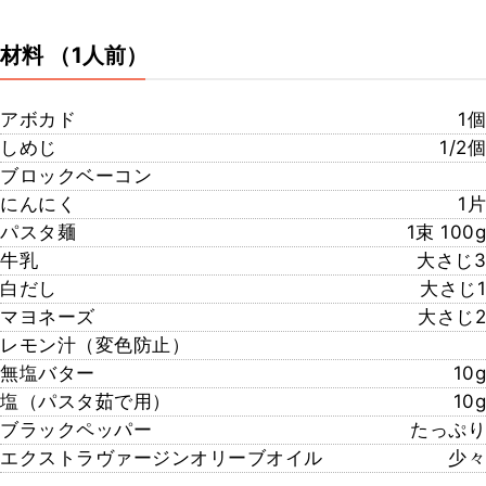
材料
（1人前）
アボカド
1個
しめじ
1/2個
ブロックベーコン
にんにく
1片
パスタ麺
1束 100g
牛乳
大さじ3
白だし
大さじ1
マヨネーズ
大さじ2
レモン汁（変色防止）
無塩バター
10g
塩（パスタ茹で用）
10g
ブラックペッパー
たっぷり
エクストラヴァージンオリーブオイル
少々