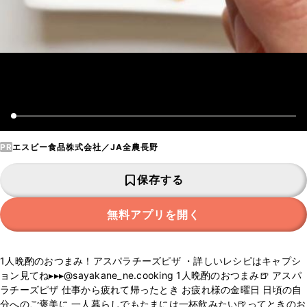
PR
エスビー食品株式会社／JA全農長野
保存する
無料アプリを開く
1人晩酌のおつまみ！アスパラチーズピザ ・詳しいレシピはキャプシ
ョン見てね▸▸▸@sayakane_ne.cooking 1人晩酌のおつまみ🍺 アスパ
ラチーズピザ 仕事から疲れて帰ったとき お疲れ様の金曜日 日頃の自
分へのご褒美に 一人暮らしでもたまには一杯飲みたい🍺ってときのお