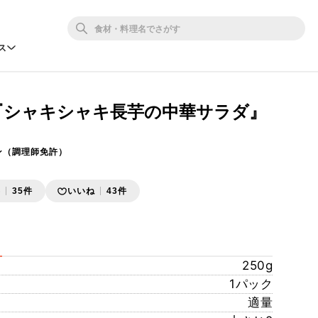
ス
 『シャキシャキ長芋の中華サラダ』
ン（調理師免許）
存
35件
いいね
43件
250g
1パック
適量