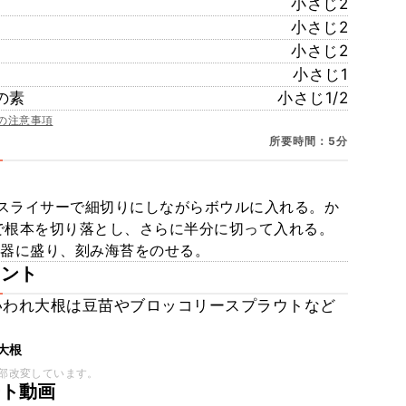
小さじ2
小さじ2
小さじ2
小さじ1
の素
小さじ1/2
の注意事項
所要時間：5分
スライサーで細切りにしながらボウルに入れる。か
で根本を切り落とし、さらに半分に切って入れる。
、器に盛り、刻み海苔をのせる。
メント
かいわれ大根は豆苗やブロッコリースプラウトなど
大根
部改変しています。
ート動画