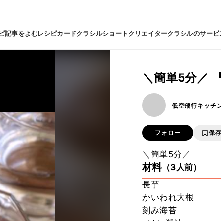
ピ
記事をよむ
レシピカード
クラシルショート
クリエイター
クラシルのサービ
＼簡単5分／
低空飛行キッチ
フォロー
保
＼簡単5分／
材料
（3人前）
長芋
かいわれ大根
刻み海苔