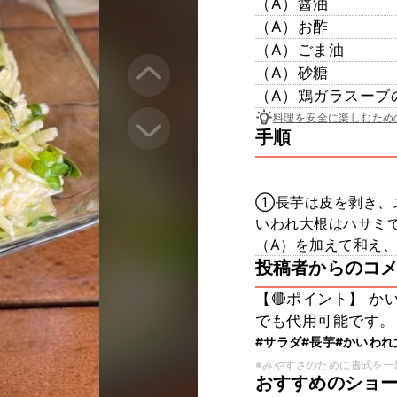
（A）醤油
（A）お酢
（A）ごま油
（A）砂糖
（A）鶏ガラスープ
料理を安全に楽しむため
手順
①長芋は皮を剥き、
いわれ大根はハサミ
（A）を加えて和え
投稿者からのコ
【🔴ポイント】 
でも代用可能です。
#サラダ
#長芋
#かいわれ
※みやすさのために書式を一
おすすめのショ