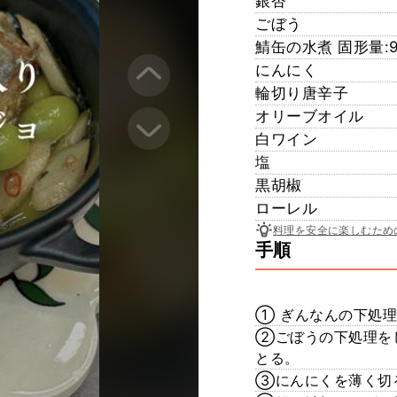
銀杏
ごぼう
鯖缶の水煮 固形量:90
にんにく
輪切り唐辛子
オリーブオイル
白ワイン
塩
黒胡椒
ローレル
料理を安全に楽しむため
手順
① ぎんなんの下処
②ごぼうの下処理を
とる。
③にんにくを薄く切