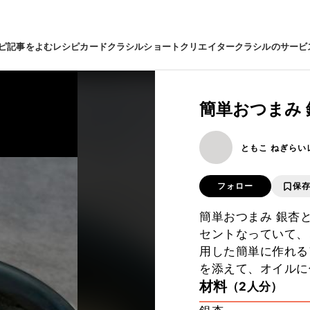
ピ
記事をよむ
レシピカード
クラシルショート
クリエイター
クラシルのサービ
簡単おつまみ
ともこ ねぎらい
フォロー
保
簡単おつまみ 銀杏
セントなっていて、
用した簡単に作れる
を添えて、オイルに
材料
（2人分）