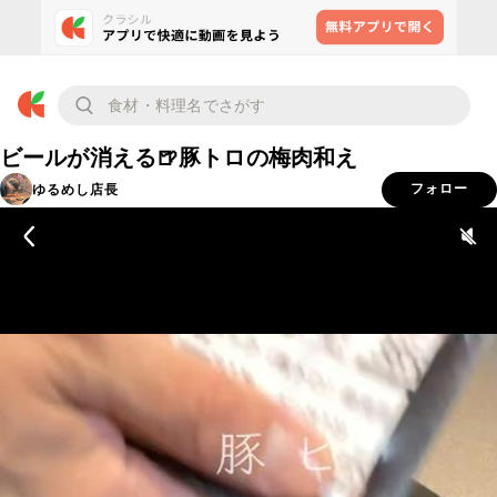
ビールが消える🍺豚トロの梅肉和え
ゆるめし店長
フォロー