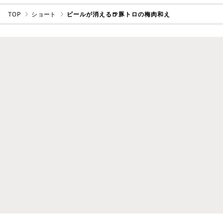
TOP
ショート
ビールが消える🍺豚トロの梅肉和え