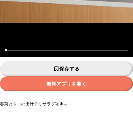
保存する
無料アプリを開く
春菊とタコの出汁デリサラダ🦭🐙🥗