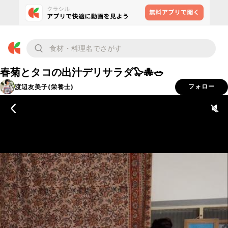
春菊とタコの出汁デリサラダ🦭🐙🥗
渡辺友美子(栄養士)
フォロー