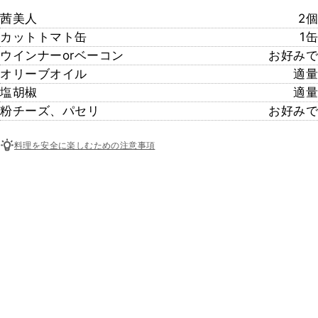
茜美人
2個
カットトマト缶
1缶
ウインナーorベーコン
お好みで
オリーブオイル
適量
塩胡椒
適量
粉チーズ、パセリ
お好みで
料理を安全に楽しむための注意事項