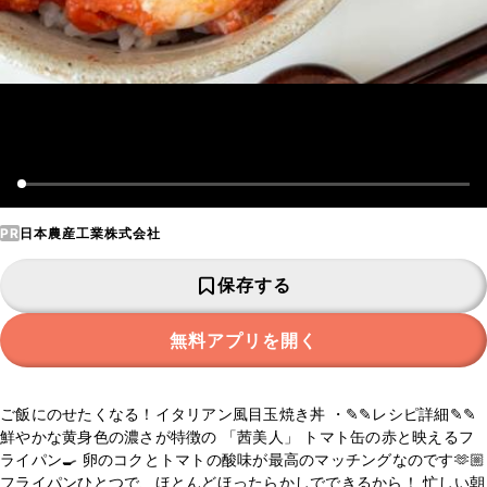
PR
日本農産工業株式会社
保存する
無料アプリを開く
ご飯にのせたくなる！イタリアン風目玉焼き丼 ・✎✎レシピ詳細✎✎
鮮やかな黄身色の濃さが特徴の 「茜美人」 トマト缶の赤と映えるフ
ライパン🍳 卵のコクとトマトの酸味が最高のマッチングなのです🫶🏼
フライパンひとつで、ほとんどほったらかしでできるから！ 忙しい朝