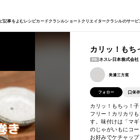
ピ
記事をよむ
レシピカード
クラシルショート
クリエイター
クラシルのサービ
カリッ！もち
ネスレ日本株式会社
PR
美濃三方窯
フォロー
保
カリッ！もちっ！子
フリー！カリカリも
す。味付けは「マギ
のじゃがいもにコー
お好みでケチャップ