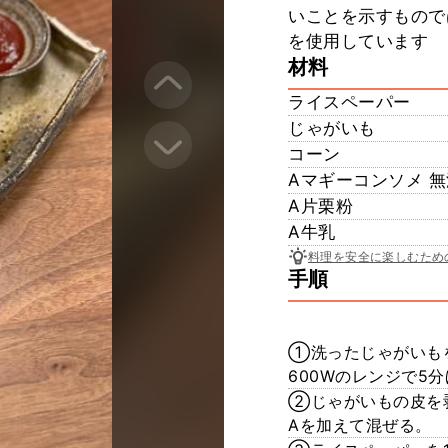
いことを示すもので
を使用しています
材料
ライスペーパー
じゃがいも
コーン
Aマギーコンソメ 
A片栗粉
A牛乳
料理を安全に楽しむため
手順
①洗ったじゃがいも
600Wのレンジで5
②じゃがいもの皮を
Aを加えて混ぜる。