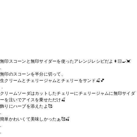
無印スコーンと無印サイダーを使ったアレンジレシピだよ👩🏻‍🍳💓
.
無印のスコーンを半分に切って、
生クリームとチェリージャムとチェリーをサンド🍒💕
．
クリームソーダはカットしたチェリーにチェリージャムに無印サイダ
ーを注いでアイスを乗せただけ🍒
飾りにハーブを添えたよ🥰
.
簡単かわいくて美味しかったぁ🥰🍒
.
.