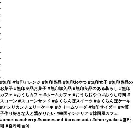
.
.
.
.
.
.
.
.
.
.
.
.
#無印
#無印アレンジ
#無印良品
#無印おやつ
#無印女子
#無印良品の
お菓子
#無印良品お菓子
#無印購入品
#無印良品のある暮らし
#無印
カフェ
#おうちカフェ
#ホームカフェ
#おうちおやつ
#おうち時間
#
スコーン
#スコーンサンド
#さくらんぼスイーツ
#さくらんぼケーキ
#アメリカンチェリーケーキ
#クリームソーダ
#無印サイダー
#お菓
子作り好きな人と繋がりたい
#韓国インテリア
#韓国風カフェ
#americancherry
#sconesand
#creamsoda
#cherrycake
#홈카
페
#홈카페놀이