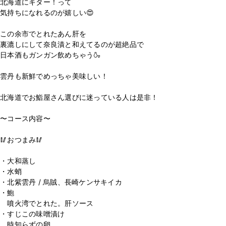
北海道にキター！って
気持ちになれるのが嬉しい😍
この余市でとれたあん肝を
裏漉しにして奈良漬と和えてるのが超絶品で
日本酒もガンガン飲めちゃう🍶
雲丹も新鮮でめっちゃ美味しい！
北海道でお鮨屋さん選びに迷っている人は是非！
〜コース内容〜
🥢おつまみ🥢
・大和蒸し
・水蛸
・北紫雲丹 / 烏賊、長崎ケンサキイカ
・鮑
噴火湾でとれた。肝ソース
・すじこの味噌漬け
時知らずの卵