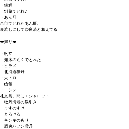
・銀鱈
釧路でとれた
・あん肝
余市でとれたあん肝。
裏漉しにして奈良漬と和えてる
🍣握り🍣
・帆立
知床の近くでとれた
・ヒラメ
北海道積丹
・大トロ
函館
・ニシン
礼文島。間にエシャロット
・牡丹海老の湯引き
・ますのすけ
とろける
・キンキの炙り
・蝦夷バフン雲丹