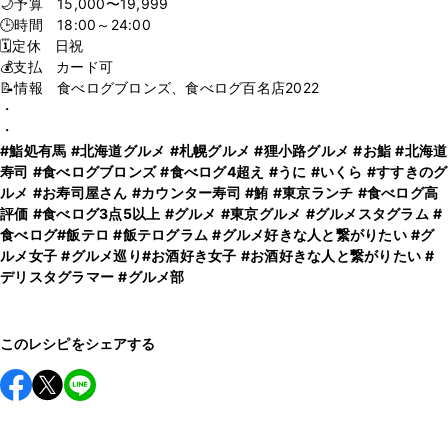
🌙予算 15,000〜19,999
🕒時間 18:00～24:00
🗓定休 日祝
💰支払 カード可
📝情報 食べログブロンズ、食べログ百名店2022
・
#鮨処有馬
#北海道グルメ
#札幌グルメ
#狸小路グルメ
#お鮨
#北海道
寿司
#食べログブロンズ
#食べログ4超え
#うに
#いくら
#すすきのグ
ルメ
#お寿司屋さん
#カウンター寿司
#鮪
#東京ランチ
#食べログ高
評価
#食べログ3点5以上
#グルメ
#東京グルメ
#グルメスタグラム
#
食べログ
#飯テロ
#飯テログラム
#グルメ好きな人と繋がりたい
#グ
ルメ女子
#グルメ巡り
#お酒好き女子
#お酒好きな人と繋がりたい
#
デリスタグラマー
#グルメ部
このレシピをシェアする