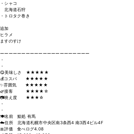
・シャコ
北海道石狩
・トロタク巻き
追加
ヒラメ
ますのすけ
ーーーーーーーーーーーーーーーーーーーーー
・
・
😋美味しさ ★★★★★
💰コスパ ★★★★★
✨雰囲気 ★★★★★
🌿接客 ★★★★☆
📷映え度 ★★★☆
・
・
🍽名前 鮨処 有馬
☁️住所 北海道札幌市中央区南3条西4 南3西4ビル4F
🎀評価 食べログ4.08