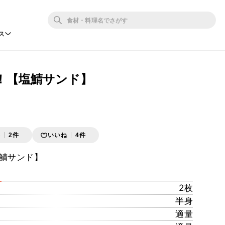
ス
！【塩鯖サンド】
存
2件
いいね
4件
鯖サンド】
2枚
半身
適量