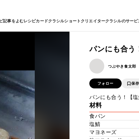
ピ
記事をよむ
レシピカード
クラシルショート
クリエイター
クラシルのサービ
パンにも合う
つぶやき食太郎
フォロー
保
パンにも合う！【塩
材料
食パン
塩鯖
マヨネーズ