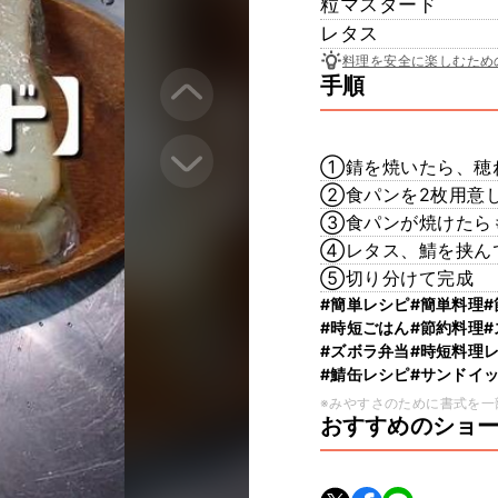
粒マスタード
レタス
料理を安全に楽しむため
手順
①錆を焼いたら、穂
②食パンを2枚用意
③食パンが焼けたら
④レタス、鯖を挟ん
⑤切り分けて完成
#簡単レシピ
#簡単料理
#時短ごはん
#節約料理
#ズボラ弁当
#時短料理
#鯖缶レシピ
#サンドイ
※みやすさのために書式を一
おすすめのショ