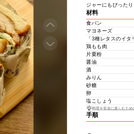
ジャーにもぴったり
材料
食パン
マヨネーズ
「3種レタスのイタ
鶏もも肉
片栗粉
醤油
酒
みりん
砂糖
卵
塩こしょう
料理を安全に楽しむため
手順