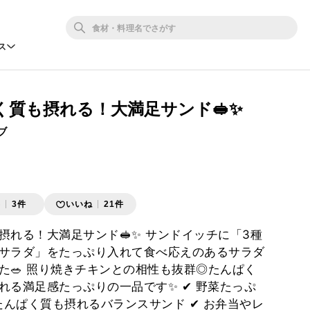
ス
く質も摂れる！大満足サンド🥪✨
ブ
存
3件
いいね
21件
摂れる！大満足サンド🥪✨ サンドイッチに「3種
サラダ」をたっぷり入れて食べ応えのあるサラダ
た🥗 照り焼きチキンとの相性も抜群◎たんぱく
れる満足感たっぷりの一品です✨ ✔︎ 野菜たっぷ
 たんぱく質も摂れるバランスサンド ✔︎ お弁当やレ