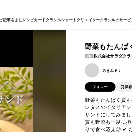
ピ
記事をよむ
レシピカード
クラシルショート
クリエイター
クラシルのサービ
野菜もたんぱ
株式会社サラダクラ
PR
みきみるく
フォロー
保
野菜もたんぱく質も
レタスのイタリアン
サンドにしてみまし
質も野菜も一度に摂
りで食べ応え◎ ✔︎