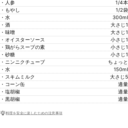
・人参
1/4本
・もやし
1/2袋
・水
300ml
・酒
大さじ1
・味噌
大さじ1
・オイスターソース
小さじ1
・鶏がらスープの素
小さじ1
・砂糖
小さじ1
・ニンニクチューブ
ちょっと
・水
150ml
・スキムミルク
大さじ5
・コーン缶
適量
・塩胡椒
適量
・黒胡椒
適量
料理を安全に楽しむための注意事項