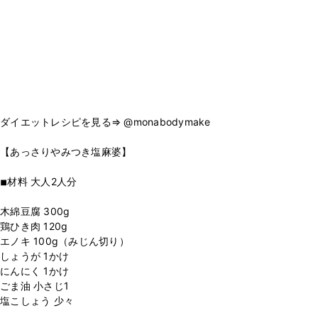
ダイエットレシピを見る⇒ @monabodymake
【あっさりやみつき塩麻婆】
⁡
◾︎材料 大人2人分
⁡
木綿豆腐 300g
鶏ひき肉 120g
エノキ 100g（みじん切り）
しょうが 1かけ
にんにく 1かけ
ごま油 小さじ1
塩こしょう 少々
⁡