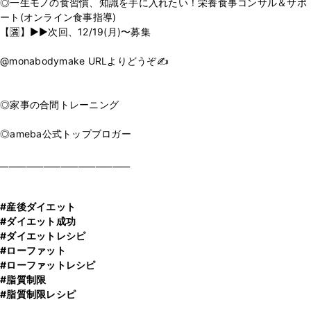
◎一生モノの食習慣、知識を手に入れたい！栄養食事コンサル＆サポ
ート(オンライン食事指導)
【🈵】▶▶次回、12/19(月)〜募集
⁡
@monabodymake URLよりどうぞ✍️
⁡
⁡
◎家事の合間トレーニング
⁡
◎ameba公式トップブロガー
⁡
______________________________
⁡
#産後ダイエット
#ダイエット成功
#ダイエットレシピ
#ローファット
#ローファットレシピ
#脂質制限
#脂質制限レシピ