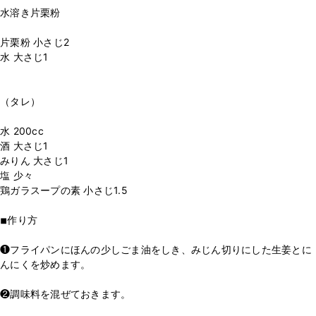
水溶き片栗粉
⁡
片栗粉 小さじ2
水 大さじ1
⁡
⁡
（タレ）
⁡
水 200cc
酒 大さじ1
みりん 大さじ1
塩 少々
鶏ガラスープの素 小さじ1.5
⁡
◾︎作り方
⁡
❶フライパンにほんの少しごま油をしき、みじん切りにした生姜とに
んにくを炒めます。
⁡
❷調味料を混ぜておきます。
⁡