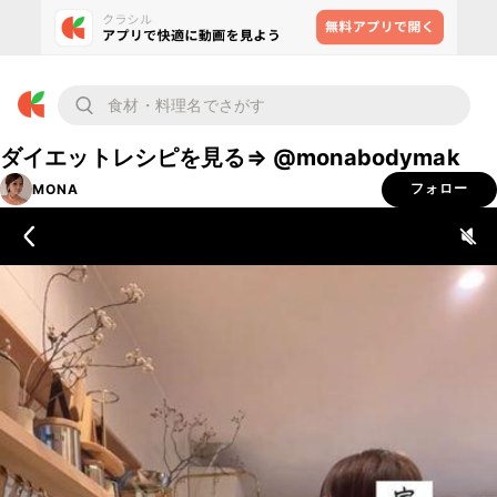
ダイエットレシピを見る⇒ @monabodymak
MONA
フォロー