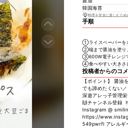
醤油
韓国海苔
料理を安全に楽しむため
手順
①ライスペーパーを
②端まで醤油を塗り
③600W電子レンジ
④食べやすい大きさ
投稿者からのコ
【ポイント】 醤油を
でも諦めたくない／ 
深遊アレっ子管理栄
🙌チャンネル登録 ​⁠ htt
Instagram @ smili
https://www.inst
549pwrfl ア