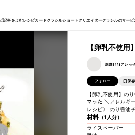
ピ
記事をよむ
レシピカード
クラシルショート
クリエイター
クラシルのサービ
【卵乳不使用
深遊(ﾐﾕ)アレ
フォロー
保
【卵乳不使用】のり醤油チ
マった ＼アレルギー
レシピ》 のり醤油
材料
（1人分）
ライスペーパー