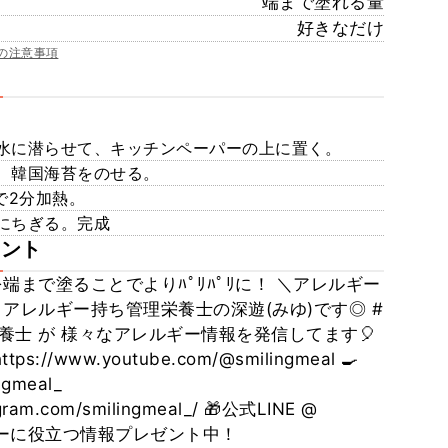
端まで塗れる量
好きなだけ
の注意事項
水に潜らせて、キッチンペーパーの上に置く。
、韓国海苔をのせる。
で2分加熱。
にちぎる。完成
メント
端まで塗ることでよりﾊﾟﾘﾊﾟﾘに！ ＼アレルギー
アレルギー持ち管理栄養士の深遊(みゆ)です◎ #
養士 が 様々なアレルギー情報を発信してます🎈
ps://www.youtube.com/@smilingmeal 🍳
ngmeal_
agram.com/smilingmeal_/ 🎁公式LINE @
レルギーに役立つ情報プレゼント中！