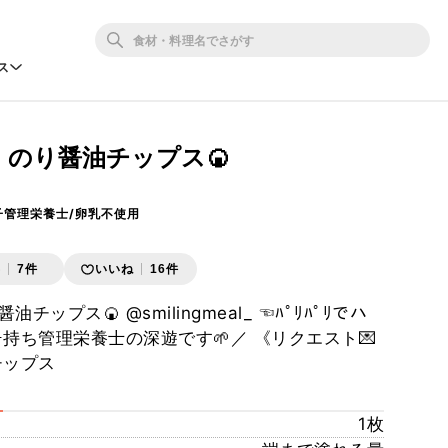
ス
】のり醤油チップス🍘
っ子管理栄養士/卵乳不使用
存
7件
いいね
16件
ップス🍘 @smilingmeal_ ☜ﾊﾟﾘﾊﾟﾘでハ
持ち管理栄養士の深遊です🌱／ 《リクエスト💌
チップス
1枚