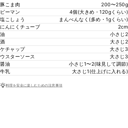
豚こま肉
200〜250g
ピーマン
4個(大きめ・120gくらい)
塩こしょう
まんべんなく(多め・1gくらい)
にんにくチューブ
2cm
油
小さじ2
酒
大さじ2
ケチャップ
大さじ3
ウスターソース
大さじ3
醤油
小さじ1〜2(味見して調節)
牛乳
大さじ1(仕上げに入れる)
料理を安全に楽しむための注意事項