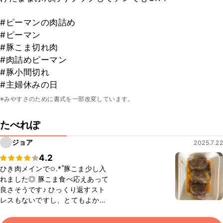
#ピーマンの肉詰め
#ピーマン
#豚こま切れ肉
#肉詰めピーマン
#豚小間切れ
#主婦休みの日
※みやすさのために書式を一部改変しています。
たべれぽ
ジョア
2025.7.22
4.2
ひき肉メインで✩.*˚豚こま少し入
れました◎ 豚こま食べ応えあって
良さそうです♪ ひっくり返すスト
レスもないですし、とてもよかっ
たです♡