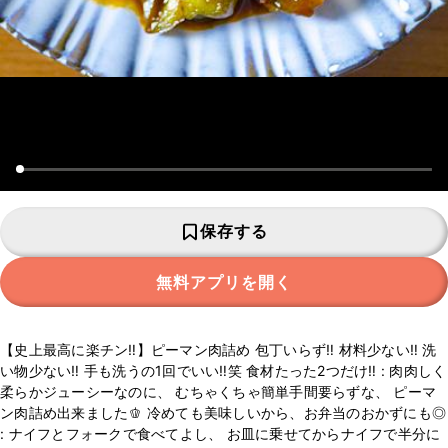
保存する
無料アプリを開く
【史上最高に楽チン‼️】ピーマン肉詰め 包丁いらず‼️ 材料少ない‼️ 洗
い物少ない‼️ 手も洗うの1回でいい‼️笑 食材たった2つだけ‼️ : 肉肉しく
柔らかジューシーなのに、 むちゃくちゃ簡単手間要らずな、 ピーマ
ン肉詰め出来ました🫑 冷めても美味しいから、お弁当のおかずにも◎
: ナイフとフォークで食べてよし、 お皿に乗せてからナイフで半分に