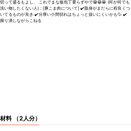
切って盛るもよし、 これでまな板包丁要らずやで😁😁😁 (何が何でも
洗い物したくない人) : [豚こま肉について] ✔️脂身がまだらに程良くつ
いてるものが良き ✔️分厚い小間切れはちょっと扱いにくいかも💦 ✔️
握り潰しながらこねる
材料
（2人分）