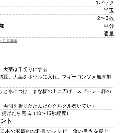
1パック
半玉
2〜3枚
加
半分
適量
の注意事項
、大葉は千切りにする
納豆、大葉をボウルに入れ、マギーコンソメ無添加
ッと水につけ、まな板の上に広げ、スプーン一杯の
、両側を折りたたんだらクルクル巻いていく
と揚げたら完成（10〜15秒程度）
メント
段は日本の家庭的な料理のレシピ、食の良さを感じ