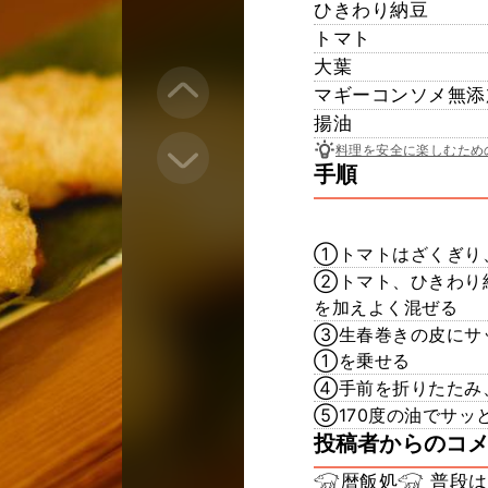
ひきわり納豆
トマト
大葉
マギーコンソメ無添
揚油
料理を安全に楽しむため
手順
①トマトはざくぎり
②トマト、ひきわり
を加えよく混ぜる
③生春巻きの皮にサ
①を乗せる
④手前を折りたたみ
⑤170度の油でサッ
投稿者からのコ
𓃟暦飯処𓃟 普