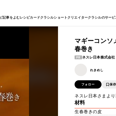
ピ
記事をよむ
レシピカード
クラシルショート
クリエイター
クラシルのサービ
マギーコンソ
春巻き
ネスレ日本株式会社
PR
れきめし
フォロー
保
ネスレ日本さまより
材料
生春巻きの皮