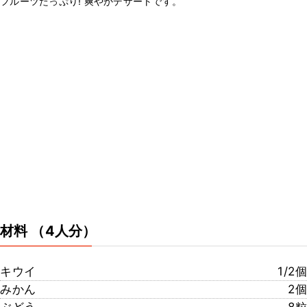
フルーツたっぷり! 爽やかデザートです。
材料
（4人分）
キウイ
1/2個
みかん
2個
ぶどう
8粒