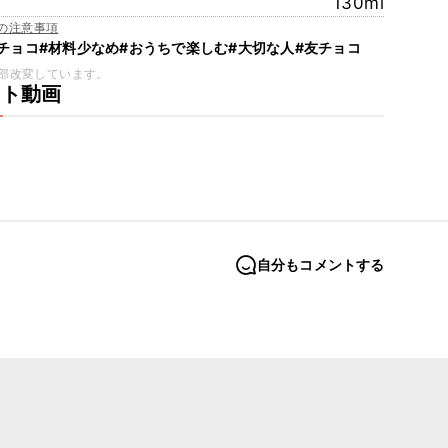
130ml
の注意事項
チョコ
#材料少なめ
#おうちで楽しむ
#大切な人
#友チョコ
部改変しています。
ート動画
自分もコメントする