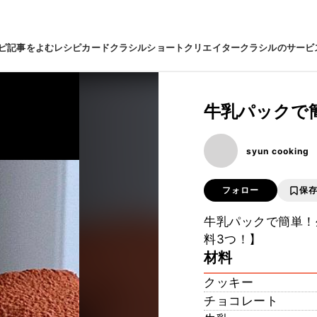
ピ
記事をよむ
レシピカード
クラシルショート
クリエイター
クラシルのサービ
牛乳パックで
syun cooking
フォロー
保
牛乳パックで簡単！
料3つ！】
材料
クッキー
チョコレート