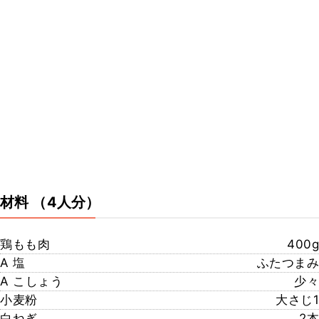
材料
（4人分）
鶏もも肉
400g
A 塩
ふたつまみ
A こしょう
少々
小麦粉
大さじ1
白ねぎ
2本