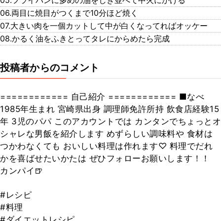
05.フライパンに多めの油をしき並べて中火にかける
06.両目に焼目がつくまで10分ほど焼く
07.大きい肉を一個カットして中が白くなってればオッケー
08.かるく油をふきとってタレにからめたら完成
投稿者からのコメント
============ 自己紹介 ============ ■なべ
1985年生まれ 宮崎県出身 調理師免許所持 飲食店経験15
年 3児のパパ このアカウントでは カンタンでちょっとオ
シャレな男飯を紹介します めずらしい調味料や 食材は
つかわなくても おいしい料理は作れます♡ 料理でだれ
かを喜ばせたいかたは ぜひフォローお願いします！！
カンパイ🍺
#レシピ
#料理
#ダイエットレシピ