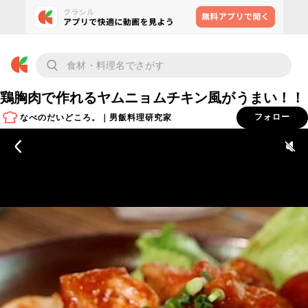
鶏胸肉で作れるヤムニョムチキン風がうまい！！
なべのだいどころ。｜男飯料理研究家
フォロー