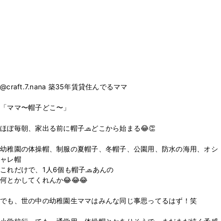
@craft.7.nana 築35年賃貸住んでるママ
「ママ〜帽子どこ〜」
ほぼ毎朝、家出る前に帽子🧢どこから始まる😂👏
幼稚園の体操帽、制服の夏帽子、冬帽子、公園用、防水の海用、オシ
ャレ帽
これだけで、1人6個も帽子🧢あんの
何とかしてくれんか😂😂😂
でも、世の中の幼稚園生ママはみんな同じ事思ってるはず！笑