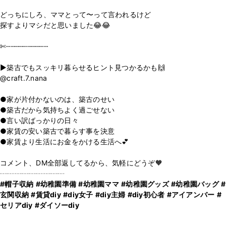
どっちにしろ、ママとって〜って言われるけど
探すよりマシだと思いました😂😂
✄┄┄┄┄┄┄┄┄┄┄
▶︎築古でもスッキリ暮らせるヒント見つかるかも🙌
@craft.7.nana
●家が片付かないのは、築古のせい
●築古だから気持ちよく過ごせない
●言い訳ばっかりの日々
●家賃の安い築古で暮らす事を決意
●家賃より生活にお金をかける生活へ💕
コメント、DM全部返してるから、気軽にどうぞ🧡
#帽子収納
#幼稚園準備
#幼稚園ママ
#幼稚園グッズ
#幼稚園バッグ
#
玄関収納
#賃貸diy
#diy女子
#diy主婦
#diy初心者
#アイアンバー
#
セリアdiy
#ダイソーdiy