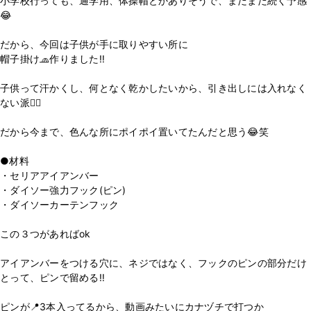
小学校行っても、通学用、体操帽とかありそうで、まだまだ続く予感
😂
だから、今回は子供が手に取りやすい所に
帽子掛け🧢作りました‼️
子供って汗かくし、何となく乾かしたいから、引き出しには入れなく
ない派🙋‍♀️
だから今まで、色んな所にポイポイ置いてたんだと思う😂笑
●材料
・セリアアイアンバー
・ダイソー強力フック(ピン)
・ダイソーカーテンフック
この３つがあればok
アイアンバーをつける穴に、ネジではなく、フックのピンの部分だけ
とって、ピンで留める‼️
ピンが📍3本入ってるから、動画みたいにカナヅチで打つか