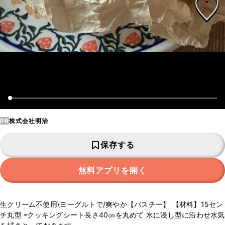
PR
株式会社明治
保存する
無料アプリを開く
生クリーム不使用\ヨーグルトで/爽やか【バスチー】 【材料】15セン
チ丸型 ⇦クッキングシート長さ40㎝を丸めて 水に浸し型に沿わせ水気