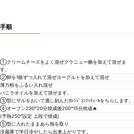
手順
①クリームチーズをよく混ぜグラニュー糖を加えて混ぜま
す。
②卵を1個ずつ入れて混ぜヨーグルトを加えて混ぜ
薄力粉をふるい入れ混ぜ
バニラオイルを加えて混ぜます。
③型にザルをおいて漉し刻んだｵﾚﾝｼﾞｺﾝﾌｨﾁｭｰﾙをちらします。
④オーブン230°20分焼成後200°15分焼成🔥
(予熱250°設定 上段で焼成)
⑤型に入れたままあら熱を取り
冷蔵庫で半日冷やしたら出来上がりです。