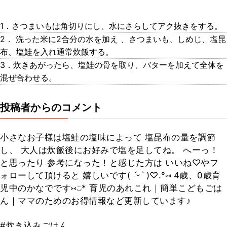
1．さつまいもは角切りにし、水にさらしてアク抜きをする。
2． 洗った米に2合分の水を加え 、さつまいも、しめじ、塩昆
布、塩鮭を入れ通常炊飯する。
3．炊きあがったら、塩鮭の骨を取り、バターを加えて全体を
混ぜ合わせる。
投稿者からのコメント
小さなお子様は塩鮭の塩味によって 塩昆布の量を調節
し、 大人は炊飯後にお好みで塩を足してね。 へーっ！
と思ったり 参考になった！と感じた方は いいね♡やフ
ォローして頂けると 嬉しいです( ˊᵕˋ )♡.°⑅ 4歳、0歳育
児中のかなでです⑅◡̈* 育児のあれこれ｜簡単こどもごは
ん｜ママのためのお得情報など更新しています♪
#炊き込みごはん