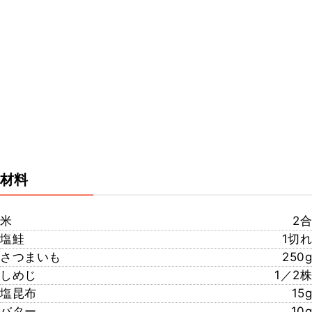
材料
米
2合
塩鮭
1切れ
さつまいも
250g
しめじ
1／2株
塩昆布
15g
バター
10g