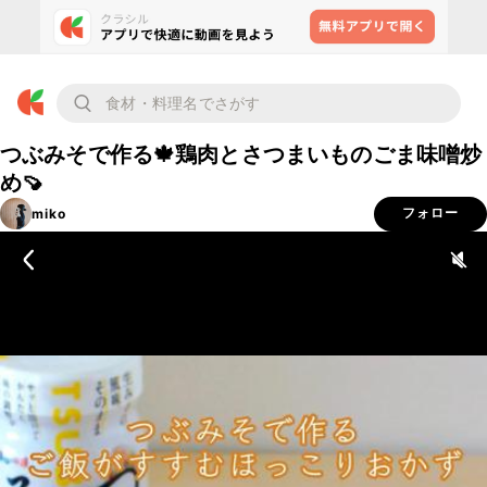
つぶみそで作る🍁鶏肉とさつまいものごま味噌炒
め🍠
miko
フォロー