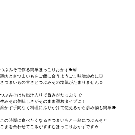
つぶみそで作る簡単ほっこりおかず🍁🍃
鶏肉とさつまいもをご飯に合うようごま味噌炒めに◎
さつまいもの甘さとつぶみその塩気がたまりません☺️
つぶみそはお出汁入りで旨みがたっぷりで
生みその美味しさがそのまま顆粒タイプに！
溶かす手間なく料理にふりかけて使えるから炒め物も簡単🍽️
この時期に食べたくなるさつまいもと一緒につぶみそと
ごまを合わせてご飯がすすむほっこりおかずです🍚