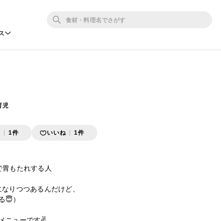
ス
育児
存
1件
いいね
1件
ラで胃もたれする人

になりつつあるんだけど、

😇）

ニューです✌️
