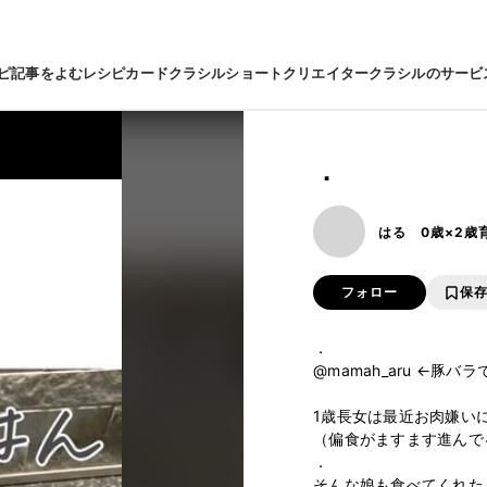
ピ
記事をよむ
レシピカード
クラシルショート
クリエイター
クラシルのサービ
．
はる 0歳×2歳
フォロー
保
．

@mamah_aru ←豚バ
1歳長女は最近お肉嫌い
（偏食がますます進んでる
．

そんな娘も食べてくれたメ