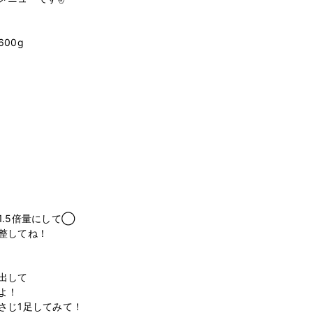
0g

.5倍量にして◯

整してね！

して

！

じ1足してみて！
