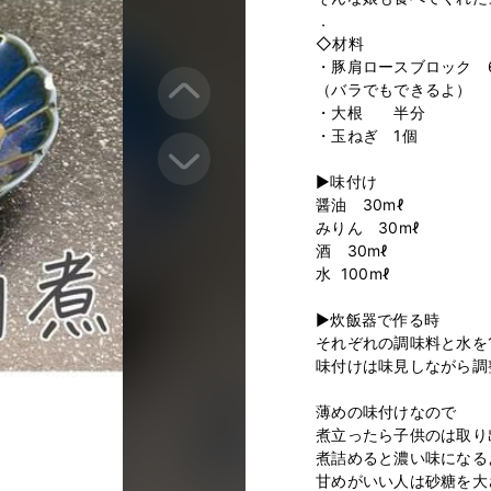
．

◇材料

・豚肩ロースブロック　60
（バラでもできるよ）

・大根　　半分

・玉ねぎ　1個

▶︎味付け

醤油　30mℓ

みりん　30mℓ

酒　30mℓ

水  100mℓ

▶︎炊飯器で作る時

それぞれの調味料と水を1
味付けは味見しながら調
薄めの味付けなので

煮立ったら子供のは取り出
煮詰めると濃い味になるよ
甘めがいい人は砂糖を大さ