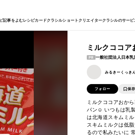
ピ
記事をよむ
レシピカード
クラシルショート
クリエイター
クラシルのサービ
ミルクココア
一般社団法人日本乳
PR
みるきーくっき
フォロー
保
ミルクココアおから
パン☺︎ いつもは
は北海道スキムミル
スキムミルクは低脂
るので私みたいに 