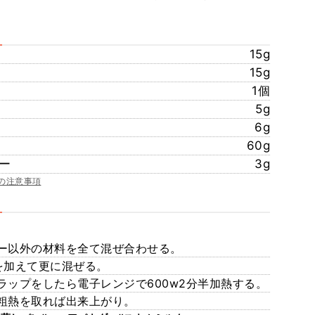
15g
15g
1個
5g
6g
60g
ー
3g
の注意事項
ー以外の材料を全て混ぜ合わせる。
を加えて更に混ぜる。
ップをしたら電子レンジで600w2分半加熱する。
粗熱を取れば出来上がり。