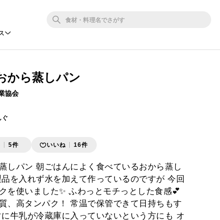
ス
おから蒸しパン
業協会
んぐ
存
5件
いいね
16件
蒸しパン 朝ごはんによく食べているおから蒸し
乳製品を入れず水を加えて作っているのですが 今回
クを使いました✨ ふわっとモチっとした食感💕
質、高タンパク！ 常温で保管できて日持ちもす
常に牛乳が冷蔵庫に入っていないという方にも オ