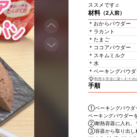
ススメです♫
材料
（2人前）
＊おからパウダー
＊ラカント
＊たまご
＊ココアパウダー
＊スキムミルク
＊水
＊ベーキングパウダ
料理を安全に楽しむため
手順
①ベーキングパウダ
ベーキングパウダー
②耐熱容器に入れ、ラ
③容器から取り出し