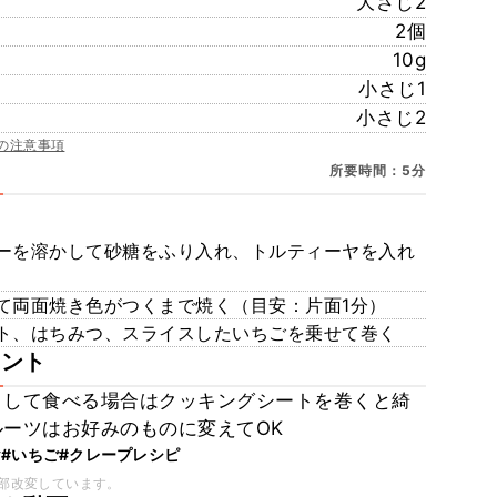
大さじ2
2個
10g
小さじ1
小さじ2
の注意事項
所要時間：5分
ーを溶かして砂糖をふり入れ、トルティーヤを入れ
て両面焼き色がつくまで焼く（目安：片面1分）
ト、はちみつ、スライスしたいちごを乗せて巻く
メント
トして食べる場合はクッキングシートを巻くと綺
ルーツはお好みのものに変えてOK
ヤ
#いちご
#クレープレシピ
部改変しています。