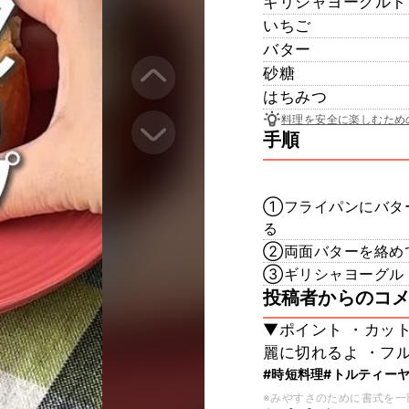
ギリシャヨーグルト
いちご
バター
砂糖
はちみつ
料理を安全に楽しむため
手順
①フライパンにバタ
る
②両面バターを絡め
③ギリシャヨーグル
投稿者からのコ
▼ポイント ・カッ
麗に切れるよ ・フ
#時短料理
#トルティー
※みやすさのために書式を一