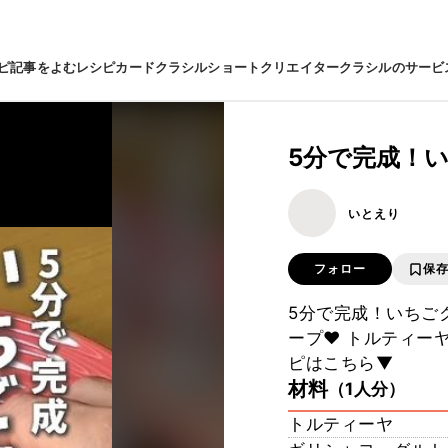
ピ
記事をよむ
レシピカード
クラシルショート
クリエイター
クラシルのサービ
5分で完成！
いとえり
フォロー
保
5分で完成！いちご
ープ♥ トルティー
ピはこちら▼
材料
（1人分）
トルティーヤ