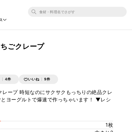
ス
いちごクレープ
存
4件
いいね
9件
クレープ 時短なのにサクサクもっちりの絶品クレ
ヤとヨーグルトで爆速で作っちゃいます！ ▼レシ
1枚