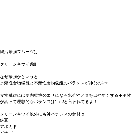
腸活最強フルーツは
グリーンキウイ🥝‼️
なぜ最強かというと
水溶性食物繊維と不溶性食物繊維のバランスが神なの✨✨
食物繊維には腸内環境のエサになる水溶性と便を出やすくする不溶性
があって理想的なバランスは1：2と言われてるよ！
グリーンキウイ以外にも神バランスの食材は
納豆
アボカド
イチゴ