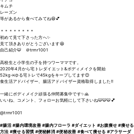
キムチ
レーズン
等があるから食べてみてね😆💕
＊＊＊＊＊＊＊＊
初めて見て下さった方へ✨
見て頂きありがとうございます😆
自己紹介🐯 ＠trmr1001
高校生と小学生の子を持つワーママです。
2020年4月から宅トレダイエット&ボディメイクを開始
52kg→ゆる宅トレで45kgをキープしてます😊
食生活アドバイザー、腸活アドバイザー資格取得しました‼️
一緒にボディメイク頑張る仲間募集中です✨🙏
いいね、コメント、フォローお気軽にして下さいね🐯🐯🐯💕
@trmr1001
#腸活
#腸内環境改善
#腸内フローラ
#ダイエット
#お腹痩せ
#痩せる
方法
#痩せる習慣
#便秘解消
#便秘改善
#食べて痩せる
#アラサーダ