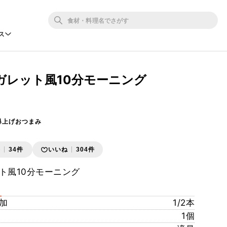
ス
ガレット風10分モーニング
爆上げおつまみ
存
34件
いいね
304件
ト風10分モーニング
加
1/2本
1個