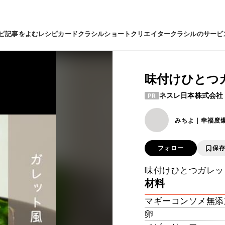
ピ
記事をよむ
レシピカード
クラシルショート
クリエイター
クラシルのサービ
味付けひとつ
ネスレ日本株式会社
PR
みちよ｜幸福度
フォロー
保
味付けひとつガレッ
材料
マギーコンソメ無添
卵