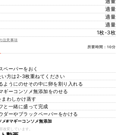
適量
適量
適量
適量
1枚-3枚
の注意事項
所要時間：10分
スペーパーをおく
い方は2-3枚重ねてください
るようにのせその中に卵を割り入れる
マギーコンソメ無添加をのせる
をまわしかけ蒸す
フと一緒に盛って完成
ウダーやブラックペーパーをかける
ソメ
#マギーコンソメ無添加
部改変しています。