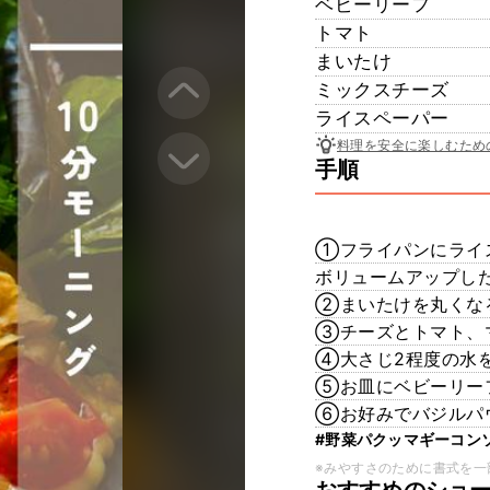
ベビーリーフ
トマト
まいたけ
ミックスチーズ
ライスペーパー
料理を安全に楽しむため
手順
①フライパンにライ
ボリュームアップした
②まいたけを丸くな
③チーズとトマト、
④大さじ2程度の水
⑤お皿にベビーリー
⑥お好みでバジルパ
#野菜パクッマギーコン
※みやすさのために書式を一