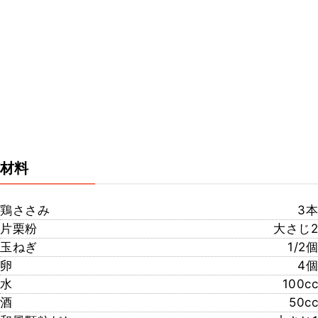
材料
鶏ささみ
3本
片栗粉
大さじ2
玉ねぎ
1/2個
卵
4個
水
100cc
酒
50cc