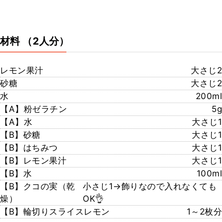
材料
（2人分）
レモン果汁
大さじ2
砂糖
大さじ2
水
200ml
【A】粉ゼラチン
5g
【A】水
大さじ1
【B】砂糖
大さじ1
【B】はちみつ
大さじ1
【B】レモン果汁
大さじ1
【B】水
100ml
【B】クコの実（乾
小さじ1→飾りなので入れなくても
燥）
OK👌
【B】輪切りスライスレモン
1～2枚分