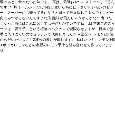
理のあとに食べたいお味です。 実は、最近おやつにストックしてるん
です( *´艸`) ヘルシーだし小腹が空いた時にピッタリ✨️ レモンのゼリ
ー、スーパーにも売ってるかな？と思って最近探してるんですけど一
向にみつからないんですよね🤔 酸味が飛んじゃうからかな？ 食べた
くなった時にはこれに関しては手作りが早いですね！👍🏻 本来このスイ
ーツは「愛玉子」という植物のペクチンで凝固させますが、日本では
手に入りにくいのでゼラチンで代用しました✨ ～追記～ レモンは1個
からだいたい大さじ2杯分の果汁が取れます。 私はいつも、レモン1個
➕ポッカレモンなどの市販のレモン果汁を組み合わせて作っています
🍋