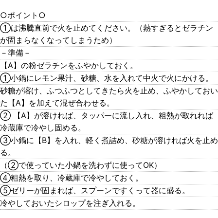
○ポイント○
①は沸騰直前で火を止めてください。（熱すぎるとゼラチン
が固まらなくなってしまうため）
－準備－
【A】の粉ゼラチンをふやかしておく。
①小鍋にレモン果汁、砂糖、水を入れて中火で火にかける。
砂糖が溶け、ふつふつとしてきたら火を止め、ふやかしておい
た【A】を加えて混ぜ合わせる。
② 【A】が溶ければ、タッパーに流し入れ、粗熱が取れれば
冷蔵庫で冷やし固める。
③小鍋に【B】を入れ、軽く煮詰め、砂糖が溶ければ火を止め
る。
（②で使っていた小鍋を洗わずに使ってOK）
④粗熱を取り、冷蔵庫で冷やしておく。
⑤ゼリーが固まれば、スプーンですくって器に盛る。
冷やしておいたシロップを注ぎ入れる。