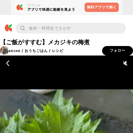
【ご飯がすすむ】メカジキの梅煮
ᴀᴋɪʜᴏ / おうちごはん / レシピ
フォロー