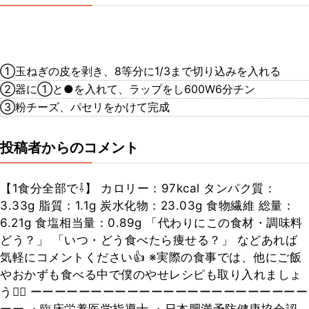
①玉ねぎの皮を剥き、8等分に1/3まで切り込みを入れる
②器に①と●を入れて、ラップをし600W6分チン
③粉チーズ、パセリをかけて完成
投稿者からのコメント
【1食分全部で⇩】 カロリー：97kcal タンパク質：
3.33g 脂質：1.1g 炭水化物：23.03g 食物繊維 総量：
6.21g 食塩相当量：0.89g 「代わりにこの食材・調味料
どう？」 「いつ・どう食べたら痩せる？」 などあれば
気軽にコメントください👍 ※実際の食事では、他にご飯
やおかずも食べる中で僕のやせレシピも取り入れましょ
う🙆‍♂️ ーーーーーーーーーーーーーーーーーーーーーーー