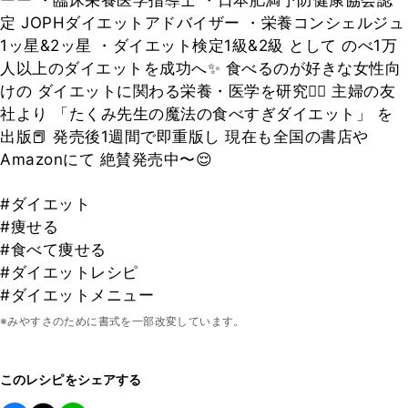
ーー ・臨床栄養医学指導士 ・日本肥満予防健康協会認
定 JOPHダイエットアドバイザー ・栄養コンシェルジュ
1ッ星&2ッ星 ・ダイエット検定1級&2級 として のべ1万
人以上のダイエットを成功へ✨ 食べるのが好きな女性向
けの ダイエットに関わる栄養・医学を研究👨‍⚕️ 主婦の友
社より 「たくみ先生の魔法の食べすぎダイエット」 を
出版📕 発売後1週間で即重版し 現在も全国の書店や
Amazonにて 絶賛発売中〜😌
#ダイエット
#痩せる
#食べて痩せる
#ダイエットレシピ
#ダイエットメニュー
※みやすさのために書式を一部改変しています。
このレシピをシェアする