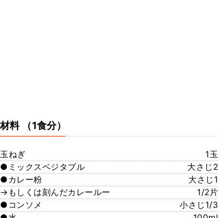
材料
（1食分）
玉ねぎ
1玉
●ミックスベジタブル
大さじ2
●カレー粉
大さじ1
→もしくは刻んだカレールー
1/2片
●コンソメ
小さじ1/3
●水
100ml